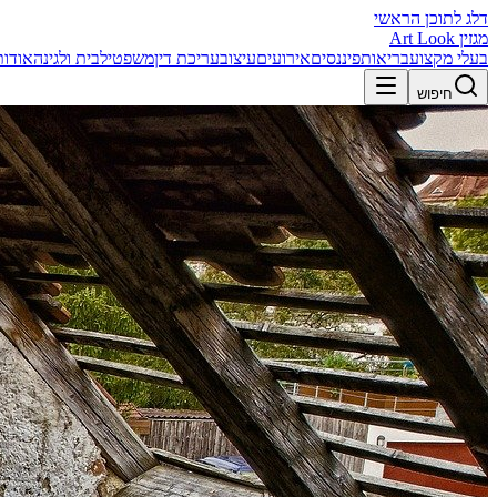
דלג לתוכן הראשי
מגזין Art Look
בעלי מקצוע
בריאות
פיננסים
אירועים
עיצוב
עריכת דין
משפטי
לבית ולגינה
אודות
חיפוש