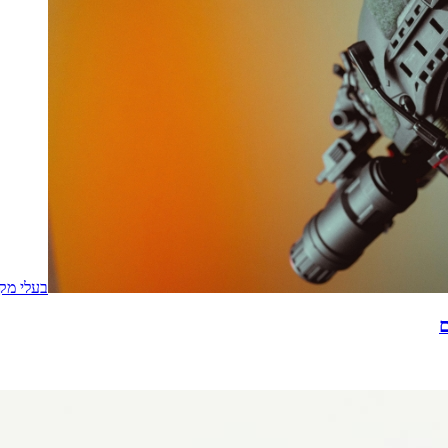
בעלי מק
ם