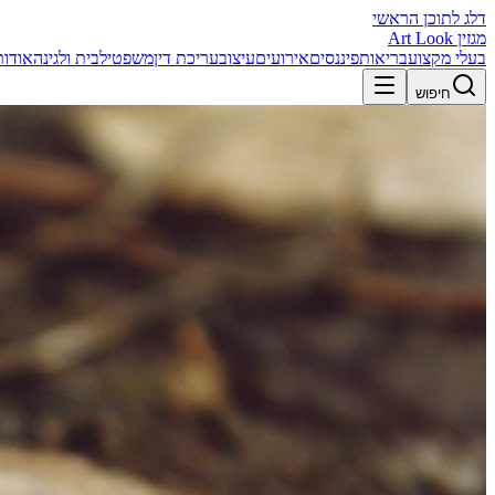
דלג לתוכן הראשי
מגזין Art Look
בעלי מקצוע
בריאות
פיננסים
אירועים
עיצוב
עריכת דין
משפטי
לבית ולגינה
אודות
חיפוש