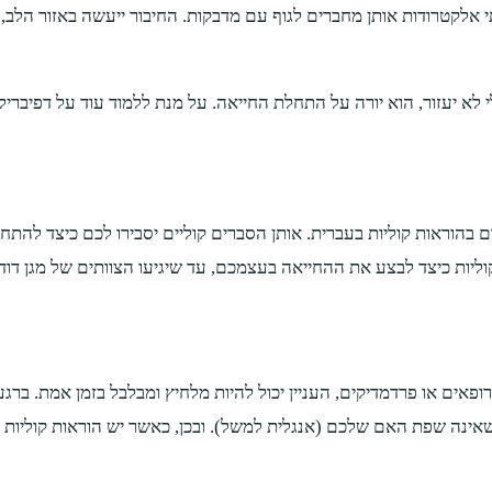
מקופסא קטנה (אשר שוקלת כ- 1.5 קילו גרם) ושתי אלקטרודות אותן מחברים לגוף עם מדבקות. הח
א יעזור, הוא יורה על התחלת החייאה. על מנת ללמוד עוד על דפיברילטו
 בהוראות קוליות בעברית. אותן הסברים קוליים יסבירו לכם כיצד להתח
וליות כיצד לבצע את ההחייאה בעצמכם, עד שיגיעו הצוותים של מגן דוד
רופאים או פרדמדיקים, העניין יכול להיות מלחיץ ומבלבל בזמן אמת. 
ינה שפת האם שלכם (אנגלית למשל). ובכן, כאשר יש הוראות קוליות ב