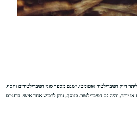
ר דיוק דפיברילטור אוטומטי. ישנם מספר סוגי דפיברילטורים והסוג
 שכל אדם יכול להפעיל גם מבלי לעבור הסמכה או ידע רפואי כלשהו. על פי חוק, כיום בכל מקום ציבורי בו יהיו 500 אנשים או יותר, יהיה גם דפיברילטור. בנוסף, ניתן לרכוש אחד אישי. בדגמים