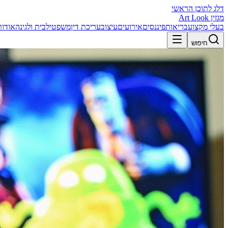
דלג לתוכן הראשי
מגזין Art Look
בעלי מקצוע
בריאות
פיננסים
אירועים
עיצוב
עריכת דין
משפטי
לבית ולגינה
אודות
חיפוש