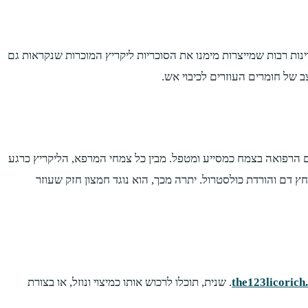
ות רבות שמייצרות מימנו את הסוכריות ליקריץ המוכרות שנקראות גם
 של חומרים העוזרים לכיבוי אש.
 החיוביות מסייעות גם לבריאות. כבר לפני כ- 4,000 שנים החלו להשתמש בתחום הרפואה בצמח כמסייע ומטפל. מבין כל צמחי המרפא, הליקריץ כרגע
דם והורדת כולסטרול. יתרה מכך, הוא נוגד חמצון חזק שעוזר
the123licorich.
. שנית, תוכלו לרכוש אותו כמיצוי ונוזל, או בצורת