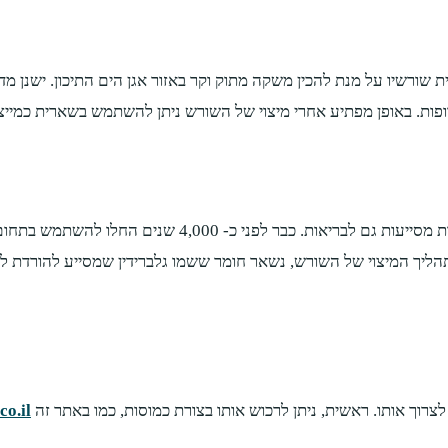
שיו על מנת להכין משקה מתוק וקר באזור אגן הים התיכון. ישנן מדינ
פות. באופן מפתיע אחרי מיצוי של השורש ניתן להשתמש בשארית כמייצב
בנוסף לשימושים הרבים שאפשר לעשות עם הליקריץ, תכונותיו
יך המיצוי של השורש, נשאר חומר ששמו גלברידין שמסייע להורדת לחץ 
לצרוך אותו. ראשית, ניתן לרכוש אותו בצורת כמוסות, כמו באתר זה
co.il