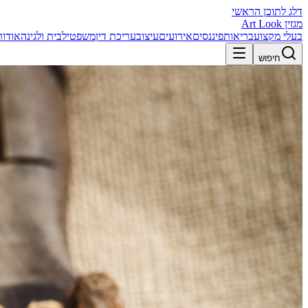
דלג לתוכן הראשי
מגזין Art Look
בעלי מקצוע
בריאות
פיננסים
אירועים
עיצוב
עריכת דין
משפטי
לבית ולגינה
אודות
חיפוש