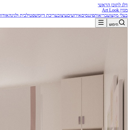
דלג לתוכן הראשי
מגזין Art Look
בעלי מקצוע
בריאות
פיננסים
אירועים
עיצוב
עריכת דין
משפטי
לבית ולגינה
אודות
חיפוש