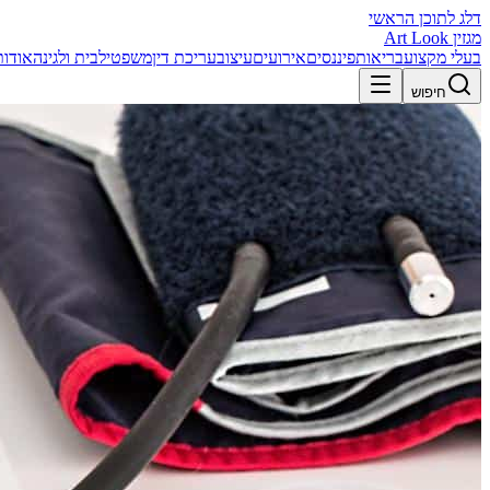
דלג לתוכן הראשי
מגזין Art Look
בעלי מקצוע
בריאות
פיננסים
אירועים
עיצוב
עריכת דין
משפטי
לבית ולגינה
אודות
חיפוש