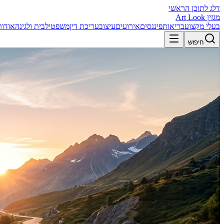
דלג לתוכן הראשי
מגזין Art Look
בעלי מקצוע
בריאות
פיננסים
אירועים
עיצוב
עריכת דין
משפטי
לבית ולגינה
אודות
חיפוש