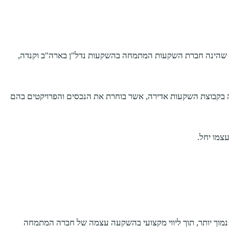
ש מנהל קרן או חברה שעומדת מאחוריה. קרן 35 הינה הנציגה הבלעדית של חברת Greybrook Realty Partners הקנדית, שהינה חברת השקעות המתמחה בהשקעות נדל"ן בארה"ב וקנדה,
ת ניסיון שמגובה בקבוצת השקעות אדירה, אשר בוחרת את הנכסים והפרויקטים בהם
צמו יחל.
תי נמוך יותר, תוך ליווי מקצועי בהשקעה עצמה של חברה המתמחה