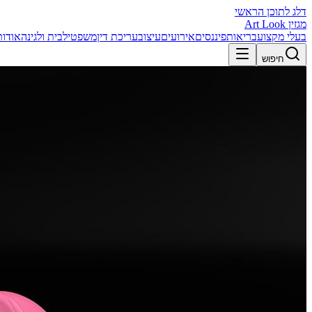
דלג לתוכן הראשי
מגזין Art Look
בעלי מקצוע
בריאות
פיננסים
אירועים
עיצוב
עריכת דין
משפטי
לבית ולגינה
אודות
חיפוש