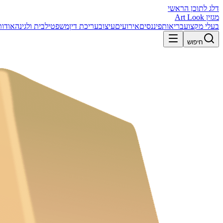
דלג לתוכן הראשי
מגזין Art Look
בעלי מקצוע
בריאות
פיננסים
אירועים
עיצוב
עריכת דין
משפטי
לבית ולגינה
אודות
חיפוש